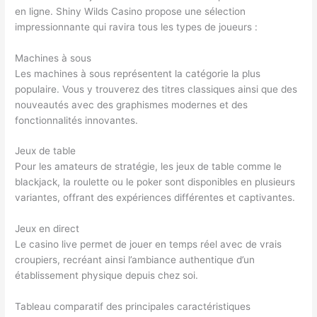
en ligne. Shiny Wilds Casino propose une sélection
impressionnante qui ravira tous les types de joueurs :
Machines à sous
Les machines à sous représentent la catégorie la plus
populaire. Vous y trouverez des titres classiques ainsi que des
nouveautés avec des graphismes modernes et des
fonctionnalités innovantes.
Jeux de table
Pour les amateurs de stratégie, les jeux de table comme le
blackjack, la roulette ou le poker sont disponibles en plusieurs
variantes, offrant des expériences différentes et captivantes.
Jeux en direct
Le casino live permet de jouer en temps réel avec de vrais
croupiers, recréant ainsi l’ambiance authentique d’un
établissement physique depuis chez soi.
Tableau comparatif des principales caractéristiques