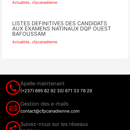
Actualités
,
cfpcanadienne
LISTES DEFINITIVES DES CANDIDATS
AUX EXAMENS NATINAUX DQP OUEST
BAFOUSSAM
Actualités
,
cfpcanadienne
Apelle maintenant
(+237) 695 82 92 30/ 671 33 78 29
Gestion des e-mails
contact@cfpcanadienne.com
Suivez-nous sur les réseaux