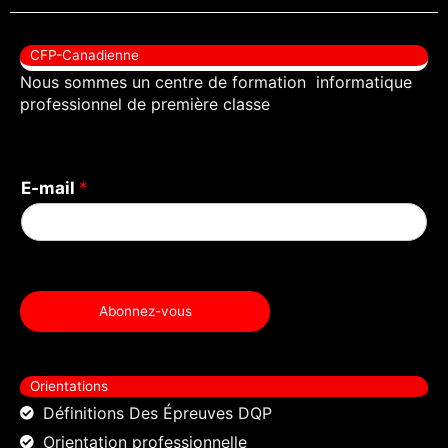
e
t
t
b
t
u
CFP-Canadienne
o
e
b
Nous sommes un centre de formation informatique
o
r
e
professionnel de première classe
k
E-mail
*
Abonnez-vous
Orientations
Définitions Des Épreuves DQP
Orientation professionnelle