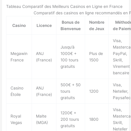
Tableau Comparatif des Meilleurs Casinos en Ligne en France
Comparatif des casinos en ligne recommandés en 
Bonus de
Nombre
Méthod
Casino
Licence
Bienvenue
de Jeux
de Paiem
Visa,
Jusqu’à
Masterca
Megawin
ANJ
1000€ +
Plus de
PayPal,
France
(France)
100 tours
1500
Skrill,
gratuits
Virement
bancaire
500€ + 50
Visa,
Casino
ANJ
tours
1200
Neteller,
Étoile
(France)
gratuits
Paysafec
Visa,
1200€ +
Royal
Malte
Masterca
200 tours
1800
Vegas
(MGA)
Skrill,
gratuits
Neteller