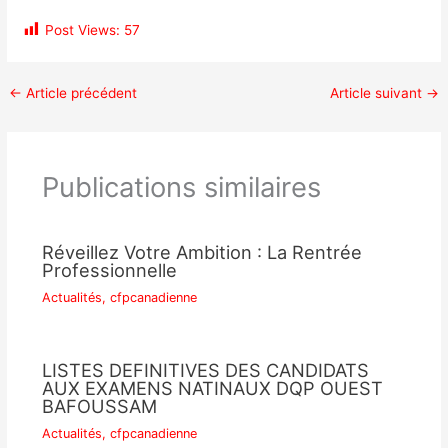
Post Views:
57
←
Article précédent
Article suivant
→
Publications similaires
Réveillez Votre Ambition : La Rentrée
Professionnelle
Actualités
,
cfpcanadienne
LISTES DEFINITIVES DES CANDIDATS
AUX EXAMENS NATINAUX DQP OUEST
BAFOUSSAM
Actualités
,
cfpcanadienne