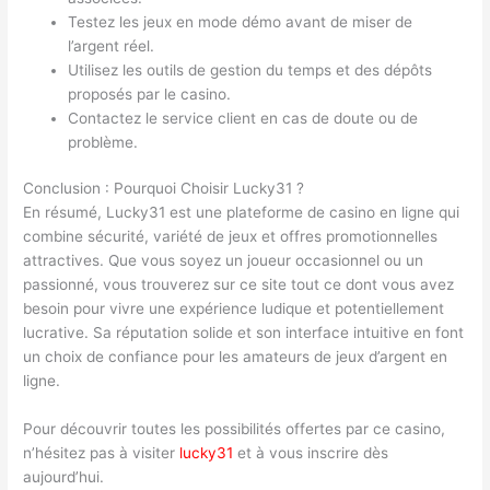
Testez les jeux en mode démo avant de miser de
l’argent réel.
Utilisez les outils de gestion du temps et des dépôts
proposés par le casino.
Contactez le service client en cas de doute ou de
problème.
Conclusion : Pourquoi Choisir Lucky31 ?
En résumé, Lucky31 est une plateforme de casino en ligne qui
combine sécurité, variété de jeux et offres promotionnelles
attractives. Que vous soyez un joueur occasionnel ou un
passionné, vous trouverez sur ce site tout ce dont vous avez
besoin pour vivre une expérience ludique et potentiellement
lucrative. Sa réputation solide et son interface intuitive en font
un choix de confiance pour les amateurs de jeux d’argent en
ligne.
Pour découvrir toutes les possibilités offertes par ce casino,
n’hésitez pas à visiter
lucky31
et à vous inscrire dès
aujourd’hui.