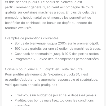
et fidéliser ses joueurs. Le bonus de bienvenue est
particulièrement généreux, souvent accompagné de tours
gratuits sur certaines machines à sous. En plus de cela, des
promotions hebdomadaires et mensuelles permettent de
bénéficier de cashback, de bonus de dépôt ou encore de
tournois exclusifs.
Exemples de promotions courantes
Bonus de bienvenue jusqu’à 200% sur le premier dépôt.
100 tours gratuits sur une sélection de machines à sous.
Cashback hebdomadaire jusqu’à 10% des pertes nettes.
Programme VIP avec des récompenses personnalisées.
Conseils pour Jouer sur Lucky31 en Toute Sécurité
Pour profiter pleinement de l’expérience Lucky31, il est
essentiel d’adopter une approche responsable et stratégique.
Voici quelques conseils pratiques :
Fixez-vous un budget de jeu et ne le dépassez jamais.
Profitez des bonus mais lisez toujours les conditions
associées.