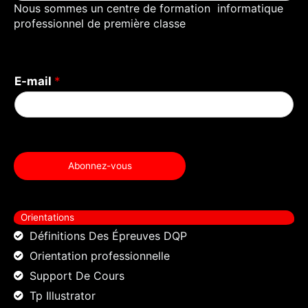
Nous sommes un centre de formation informatique
o
r
e
professionnel de première classe
k
E-mail
*
Abonnez-vous
Orientations
Définitions Des Épreuves DQP
Orientation professionnelle
Support De Cours
Tp Illustrator