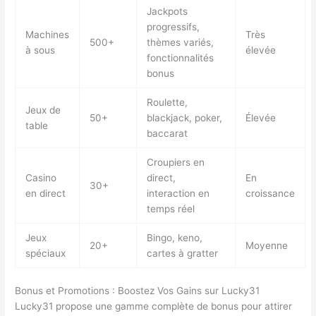
Jackpots
progressifs,
Machines
Très
500+
thèmes variés,
à sous
élevée
fonctionnalités
bonus
Roulette,
Jeux de
50+
blackjack, poker,
Élevée
table
baccarat
Croupiers en
Casino
direct,
En
30+
en direct
interaction en
croissance
temps réel
Jeux
Bingo, keno,
20+
Moyenne
spéciaux
cartes à gratter
Bonus et Promotions : Boostez Vos Gains sur Lucky31
Lucky31 propose une gamme complète de bonus pour attirer