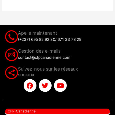
Apelle maintenant
(+237) 695 82 92 30/ 671 33 78 29
Gestion des e-mails
contact@cfpcanadienne.com
Suivez-nous sur les réseaux
sociaux
F
T
Y
a
w
o
c
i
u
e
t
t
b
t
u
CFP-Canadienne
o
e
b