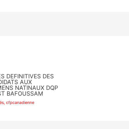
ES DEFINITIVES DES
IDATS AUX
ENS NATINAUX DQP
ST BAFOUSSAM
tés
,
cfpcanadienne