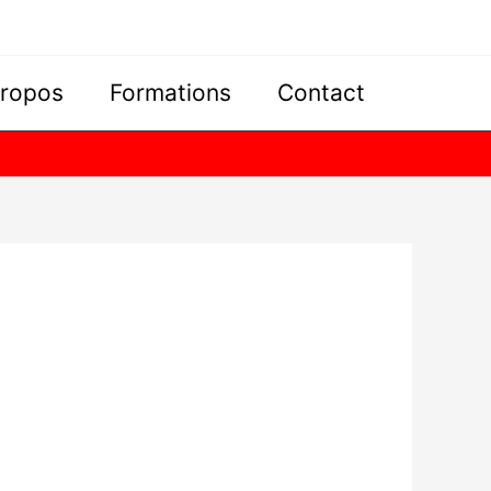
propos
Formations
Contact