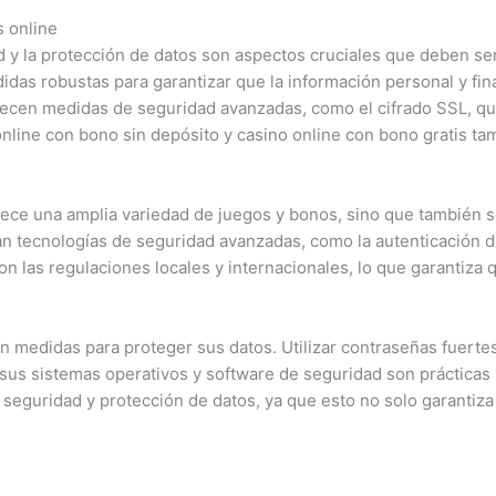
s online
d y la protección de datos son aspectos cruciales que deben ser
das robustas para garantizar que la información personal y fin
recen medidas de seguridad avanzadas, como el cifrado SSL, q
nline con bono sin depósito y casino online con bono gratis t
frece una amplia variedad de juegos y bonos, sino que también 
zan tecnologías de seguridad avanzadas, como la autenticación de
n las regulaciones locales y internacionales, lo que garantiza 
 medidas para proteger sus datos. Utilizar contraseñas fuertes
sus sistemas operativos y software de seguridad son prácticas 
 seguridad y protección de datos, ya que esto no solo garantiz