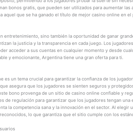
pósito, permitiendo a los jugadores probar la suerte sin necesi
an bonos gratis, que pueden ser utilizados para aumentar las a
 aquel que se ha ganado el título de mejor casino online en el 
en entretenimiento, sino también la oportunidad de ganar grand
tizan la justicia y la transparencia en cada juego. Los jugador
er acceder a sus cuentas en cualquier momento y desde cualqui
ble y emocionante, Argentina tiene una gran oferta para ti.
ne es un tema crucial para garantizar la confianza de los jugado
o que asegura que los jugadores se sienten seguros y protegido
este bono provenga de un sitio de casino online confiable y re
s de regulación para garantizar que los jugadores tengan una e
ta la competencia sana y la innovación en el sector. Al elegir 
econocidos, lo que garantiza que el sitio cumple con los estánd
suarios