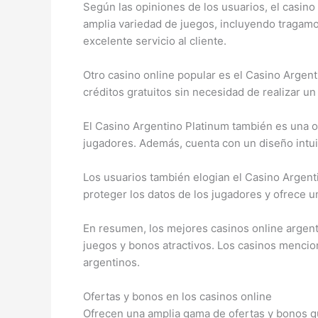
Según las opiniones de los usuarios, el casino
amplia variedad de juegos, incluyendo tragamon
excelente servicio al cliente.
Otro casino online popular es el Casino Argen
créditos gratuitos sin necesidad de realizar u
El Casino Argentino Platinum también es una o
jugadores. Además, cuenta con un diseño intuitiv
Los usuarios también elogian el Casino Argenti
proteger los datos de los jugadores y ofrece 
En resumen, los mejores casinos online argent
juegos y bonos atractivos. Los casinos menci
argentinos.
Ofertas y bonos en los casinos online
Ofrecen una amplia gama de ofertas y bonos q