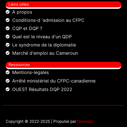
Liens utiles
A propos
Conditions-d 'admission au CFPC
CQP et DQP ?
Quel est le niveau d'un QDP
Le syndrome de la diplomatie
Marché d'emploi au Cameroun
Ressources
Mentions-legales
Arrêté ministériel du CFPC-canadienne
OUEST Résultats DQP 2022
Copyright © 2022-2025 | Propulsé par
Devinsto