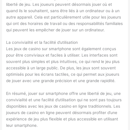
liberté de jeu. Les joueurs peuvent désormais jouer où et
quand ils le souhaitent, sans être liés à un ordinateur ou à un
autre appareil. Cela est particulièrement utile pour les joueurs
qui ont des horaires de travail ou des responsabilités familiales
qui peuvent les empêcher de jouer sur un ordinateur.
La convivialité et la facilité d’utilisation
Les jeux de casino sur smartphone sont également conçus
pour être conviviaux et faciles à utiliser. Les interfaces sont
souvent plus simples et plus intuitives, ce qui rend le jeu plus
accessible à un large public. De plus, les jeux sont souvent
optimisés pour les écrans tactiles, ce qui permet aux joueurs
de jouer avec une grande précision et une grande rapidité.
En résumé, jouer sur smartphone offre une liberté de jeu, une
convivialité et une facilité d’utilisation qui ne sont pas toujours
disponibles avec les jeux de casino en ligne traditionnels. Les
joueurs de casino en ligne peuvent désormais profiter d’une
expérience de jeu plus flexible et plus accessible en utilisant
leur smartphone.