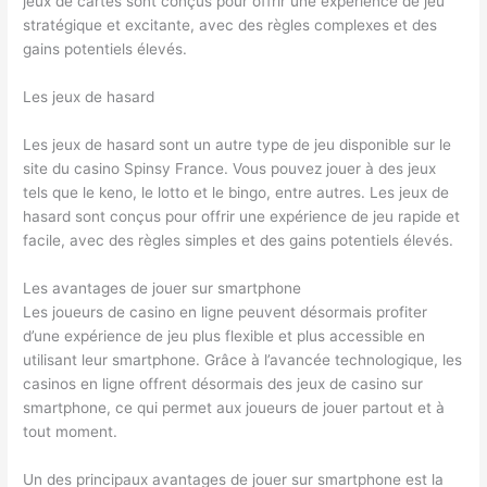
jeux de cartes sont conçus pour offrir une expérience de jeu
stratégique et excitante, avec des règles complexes et des
gains potentiels élevés.
Les jeux de hasard
Les jeux de hasard sont un autre type de jeu disponible sur le
site du casino Spinsy France. Vous pouvez jouer à des jeux
tels que le keno, le lotto et le bingo, entre autres. Les jeux de
hasard sont conçus pour offrir une expérience de jeu rapide et
facile, avec des règles simples et des gains potentiels élevés.
Les avantages de jouer sur smartphone
Les joueurs de casino en ligne peuvent désormais profiter
d’une expérience de jeu plus flexible et plus accessible en
utilisant leur smartphone. Grâce à l’avancée technologique, les
casinos en ligne offrent désormais des jeux de casino sur
smartphone, ce qui permet aux joueurs de jouer partout et à
tout moment.
Un des principaux avantages de jouer sur smartphone est la