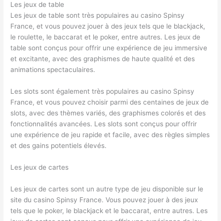
Les jeux de table
Les jeux de table sont très populaires au casino Spinsy
France, et vous pouvez jouer à des jeux tels que le blackjack,
le roulette, le baccarat et le poker, entre autres. Les jeux de
table sont conçus pour offrir une expérience de jeu immersive
et excitante, avec des graphismes de haute qualité et des
animations spectaculaires.
Les slots sont également très populaires au casino Spinsy
France, et vous pouvez choisir parmi des centaines de jeux de
slots, avec des thèmes variés, des graphismes colorés et des
fonctionnalités avancées. Les slots sont conçus pour offrir
une expérience de jeu rapide et facile, avec des règles simples
et des gains potentiels élevés.
Les jeux de cartes
Les jeux de cartes sont un autre type de jeu disponible sur le
site du casino Spinsy France. Vous pouvez jouer à des jeux
tels que le poker, le blackjack et le baccarat, entre autres. Les