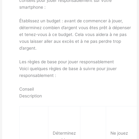
conseils pour jouer responsablement sur votre
smartphone :
Établissez un budget : avant de commencer à jouer,
déterminez combien d’argent vous êtes prêt à dépenser
et tenez-vous à ce budget. Cela vous aidera à ne pas
vous laisser aller aux excès et à ne pas perdre trop
d’argent.
Les règles de base pour jouer responsablement
Voici quelques règles de base à suivre pour jouer
responsablement :
Conseil
Description
Déterminez
Ne jouez