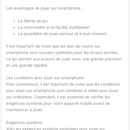
Les avantages de jouer sur smartphone :
La liberté de jeu
La convivialité et la facilité d’utilisation
La possibilité de jouer partout et à tout moment
Il est important de noter que les jeux de casino sur
smartphone sont souvent optimisés pour les écrans tactiles,
ce qui permet aux joueurs de jouer avec une grande précision
et une grande rapidité.
Les conditions pour jouer sur smartphone
Pour commencer, il est important de noter que les conditions
pour jouer sur smartphone sont similaires à celles pour jouer
sur ordinateur. Cependant, il est essentiel de vérifier les
exigences système pour votre appareil mobile avant de
commencer à jouer.
Exigences système
Voici les exigences système minimales pour jouer sur