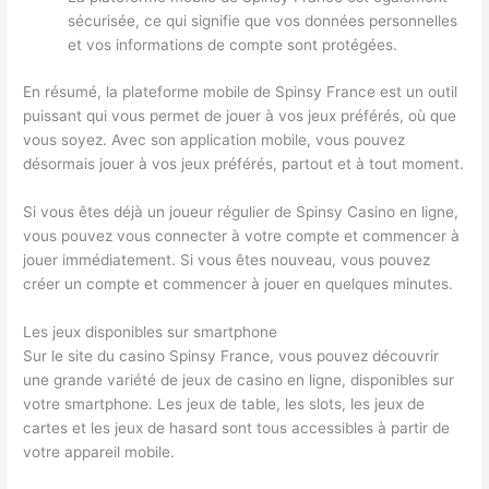
sécurisée, ce qui signifie que vos données personnelles
et vos informations de compte sont protégées.
En résumé, la plateforme mobile de Spinsy France est un outil
puissant qui vous permet de jouer à vos jeux préférés, où que
vous soyez. Avec son application mobile, vous pouvez
désormais jouer à vos jeux préférés, partout et à tout moment.
Si vous êtes déjà un joueur régulier de Spinsy Casino en ligne,
vous pouvez vous connecter à votre compte et commencer à
jouer immédiatement. Si vous êtes nouveau, vous pouvez
créer un compte et commencer à jouer en quelques minutes.
Les jeux disponibles sur smartphone
Sur le site du casino Spinsy France, vous pouvez découvrir
une grande variété de jeux de casino en ligne, disponibles sur
votre smartphone. Les jeux de table, les slots, les jeux de
cartes et les jeux de hasard sont tous accessibles à partir de
votre appareil mobile.