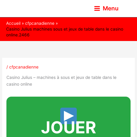
Aller
Menu
au
contenu
Accueil
cfpcanadienne
Casino Julius machines sous et jeux de table dans le casino
online.2466
/
cfpcanadienne
Casino Julius – machines à sous et jeux de table dans le
casino online
JOUER