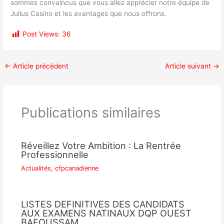
sommes convaincus que vous allez apprécier notre équipe de
Julius Casino et les avantages que nous offrons.
Post Views:
36
←
Article précédent
Article suivant
→
Publications similaires
Réveillez Votre Ambition : La Rentrée
Professionnelle
Actualités
,
cfpcanadienne
LISTES DEFINITIVES DES CANDIDATS
AUX EXAMENS NATINAUX DQP OUEST
BAFOUSSAM