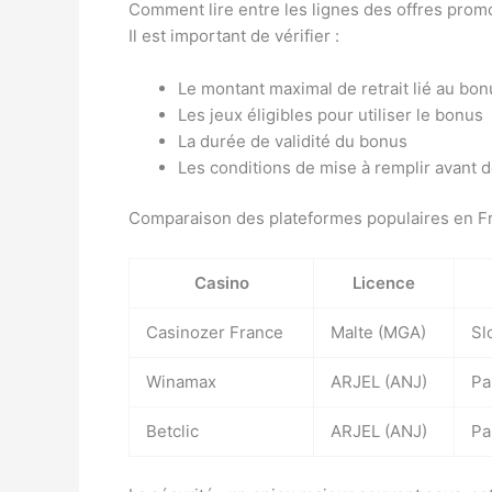
Comment lire entre les lignes des offres prom
Il est important de vérifier :
Le montant maximal de retrait lié au bon
Les jeux éligibles pour utiliser le bonus
La durée de validité du bonus
Les conditions de mise à remplir avant d
Comparaison des plateformes populaires en F
Casino
Licence
Casinozer France
Malte (MGA)
Sl
Winamax
ARJEL (ANJ)
Pa
Betclic
ARJEL (ANJ)
Pa