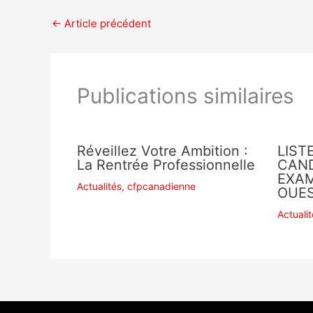
←
Article précédent
Publications similaires
Réveillez Votre Ambition :
LIST
La Rentrée Professionnelle
CAND
EXAM
Actualités
,
cfpcanadienne
OUE
Actuali