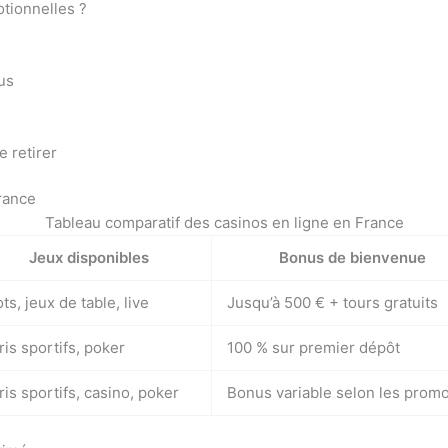
otionnelles ?
us
e retirer
rance
Tableau comparatif des casinos en ligne en France
Jeux disponibles
Bonus de bienvenue
ots, jeux de table, live
Jusqu’à 500 € + tours gratuits
ris sportifs, poker
100 % sur premier dépôt
ris sportifs, casino, poker
Bonus variable selon les prom