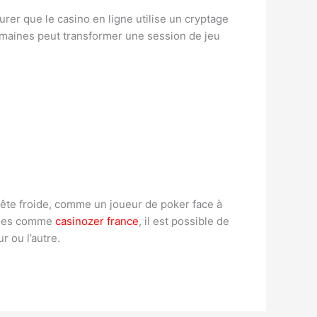
urer que le casino en ligne utilise un cryptage
omaines peut transformer une session de jeu
tête froide, comme un joueur de poker face à
formes comme
casinozer france
, il est possible de
r ou l’autre.