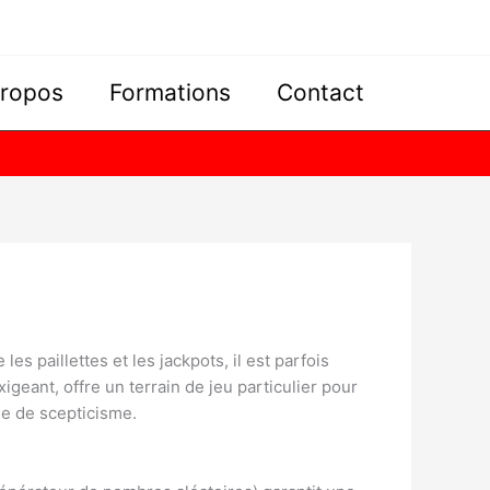
propos
Formations
Contact
s paillettes et les jackpots, il est parfois
xigeant, offre un terrain de jeu particulier pour
que de scepticisme.