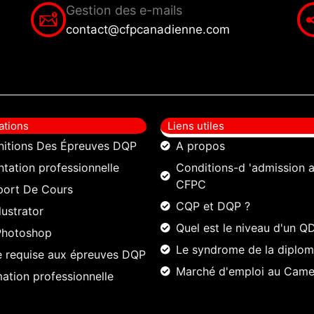
Gestion des e-mails
contact@cfpcanadienne.com
ations
Liens utiles
nitions Des Épreuves DQP
A propos
ntation professionnelle
Conditions-d 'admission 
CFPC
port De Cours
CQP et DQP ?
llustrator
Quel est le niveau d'un Q
Photoshop
Le syndrome de la diplom
 requise aux épreuves DQP
Marché d'emploi au Cam
ation professionnelle