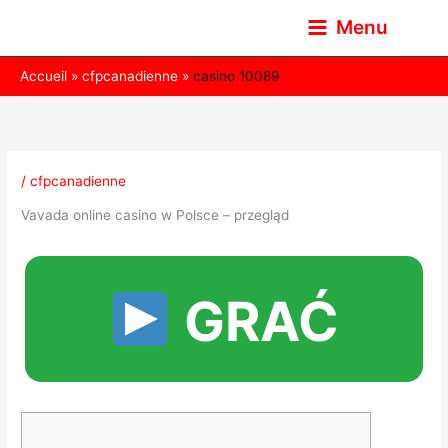
Aller
Menu
au
contenu
Accueil
cfpcanadienne
casino 10089
/
cfpcanadienne
Vavada online casino w Polsce – przegląd
GRAĆ