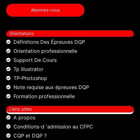
Abonnez-vous
Orientations
Définitions Des Épreuves DQP
Orientation professionnelle
Support De Cours
Tp Illustrator
TP-Photoshop
Note requise aux épreuves DQP
Formation professionnelle
Liens utiles
A propos
Conditions-d 'admission au CFPC
CQP et DQP ?