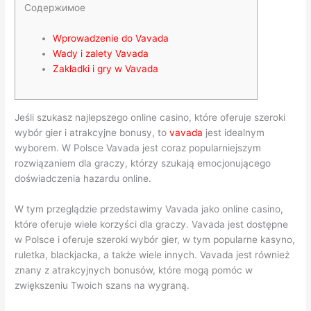
Содержимое
Wprowadzenie do Vavada
Wady i zalety Vavada
Zakładki i gry w Vavada
Jeśli szukasz najlepszego online casino, które oferuje szeroki
wybór gier i atrakcyjne bonusy, to
vavada
jest idealnym
wyborem. W Polsce Vavada jest coraz popularniejszym
rozwiązaniem dla graczy, którzy szukają emocjonującego
doświadczenia hazardu online.
W tym przeglądzie przedstawimy Vavada jako online casino,
które oferuje wiele korzyści dla graczy. Vavada jest dostępne
w Polsce i oferuje szeroki wybór gier, w tym popularne kasyno,
ruletka, blackjacka, a także wiele innych. Vavada jest również
znany z atrakcyjnych bonusów, które mogą pomóc w
zwiększeniu Twoich szans na wygraną.