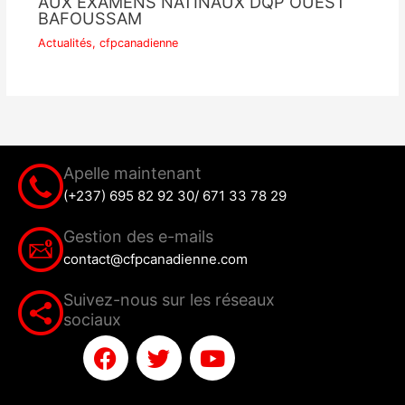
AUX EXAMENS NATINAUX DQP OUEST
BAFOUSSAM
Actualités
,
cfpcanadienne
Apelle maintenant
(+237) 695 82 92 30/ 671 33 78 29
Gestion des e-mails
contact@cfpcanadienne.com
Suivez-nous sur les réseaux
sociaux
F
T
Y
a
w
o
c
i
u