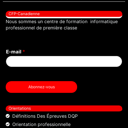
e
t
t
b
t
u
CFP-Canadienne
o
e
b
Nous sommes un centre de formation informatique
o
r
e
professionnel de première classe
k
E-mail
*
Abonnez-vous
Orientations
Définitions Des Épreuves DQP
Orientation professionnelle