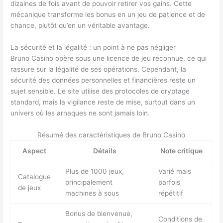
dizaines de fois avant de pouvoir retirer vos gains. Cette
mécanique transforme les bonus en un jeu de patience et de
chance, plutôt qu’en un véritable avantage.
La sécurité et la légalité : un point à ne pas négliger
Bruno Casino opère sous une licence de jeu reconnue, ce qui
rassure sur la légalité de ses opérations. Cependant, la
sécurité des données personnelles et financières reste un
sujet sensible. Le site utilise des protocoles de cryptage
standard, mais la vigilance reste de mise, surtout dans un
univers où les arnaques ne sont jamais loin.
Résumé des caractéristiques de Bruno Casino
Aspect
Détails
Note critique
Plus de 1000 jeux,
Varié mais
Catalogue
principalement
parfois
de jeux
machines à sous
répétitif
Bonus de bienvenue,
Conditions de