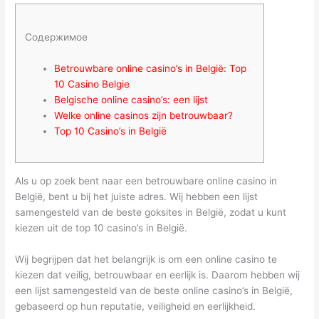
Содержимое
Betrouwbare online casino’s in België: Top
10 Casino Belgie
Belgische online casino’s: een lijst
Welke online casinos zijn betrouwbaar?
Top 10 Casino’s in België
Als u op zoek bent naar een betrouwbare online casino in
België, bent u bij het juiste adres. Wij hebben een lijst
samengesteld van de beste goksites in België, zodat u kunt
kiezen uit de top 10 casino’s in België.
Wij begrijpen dat het belangrijk is om een online casino te
kiezen dat veilig, betrouwbaar en eerlijk is. Daarom hebben wij
een lijst samengesteld van de beste online casino’s in België,
gebaseerd op hun reputatie, veiligheid en eerlijkheid.