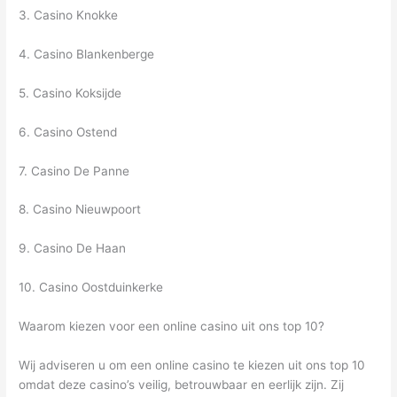
3. Casino Knokke
4. Casino Blankenberge
5. Casino Koksijde
6. Casino Ostend
7. Casino De Panne
8. Casino Nieuwpoort
9. Casino De Haan
10. Casino Oostduinkerke
Waarom kiezen voor een online casino uit ons top 10?
Wij adviseren u om een online casino te kiezen uit ons top 10
omdat deze casino’s veilig, betrouwbaar en eerlijk zijn. Zij