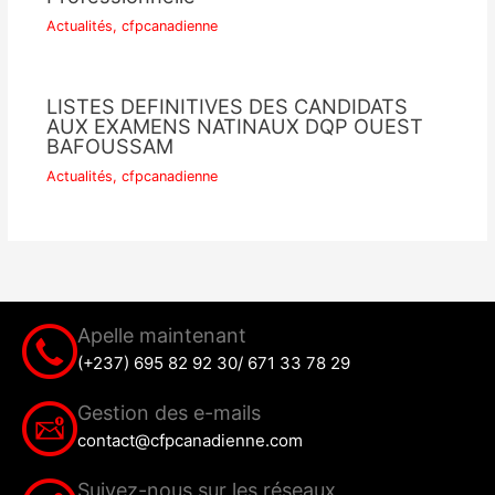
Actualités
,
cfpcanadienne
LISTES DEFINITIVES DES CANDIDATS
AUX EXAMENS NATINAUX DQP OUEST
BAFOUSSAM
Actualités
,
cfpcanadienne
Apelle maintenant
(+237) 695 82 92 30/ 671 33 78 29
Gestion des e-mails
contact@cfpcanadienne.com
Suivez-nous sur les réseaux