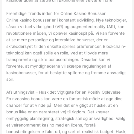
kasinoer uden at sætte din økonomi eller velvære i fare.
Fremtidige Trends inden for Online Kasino Bonusser
Online kasino bonusser er i konstant udvikling. Nye teknologier,
såsom virtuel virkelighed (VR) og augmented reality (AR), kan
revolutionere måden, vi oplever kasinospil på. Vi kan forvente
at se mere personlige og interaktive bonusser, der er
skræddersyet til den enkelte spillers præferencer. Blockchain-
teknologi kan også spille en rolle, ved at tilbyde mere
transparente og sikre bonusordninger. Desuden kan vi
forvente, at myndighederne vil skærpe reguleringen af
kasinobonusser, for at beskytte spillerne og fremme ansvarligt
spil.
Afslutningsvist – Husk det Vigtigste for en Positiv Oplevelse
En nvcasino bonus kan være en fantastisk måde at øge dine
chancer for at vinde på. Men det er vigtigt at huske, at en
bonus ikke er en garanteret vej til rigdom. Det kræver
omhyggelig planlægning, strategisk spil og ansvarlighed. Vælg
et velrenommeret kasino med en licens, forstå
bonusbetingelserne fuldt ud, og sæt et realistisk budget. Husk,