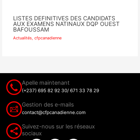
LISTES DEFINITIVES DES CANDIDATS
AUX EXAMENS NATINAUX DQP OUEST
BAFOUSSAM
Actualités
,
cfpcanadienne
Apelle maintenant
(+237) 695 82 92 30/ 671 33 78 29
Gestion des e-mails
contact@cfpcanadienne.com
Suivez-nous sur les réseaux
sociaux