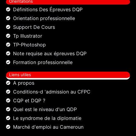
Orientations
Définitions Des Épreuves DQP
Orientation professionnelle
Support De Cours
Tp Illustrator
TP-Photoshop
Note requise aux épreuves DQP
Formation professionnelle
Liens utiles
A propos
Conditions-d 'admission au CFPC
CQP et DQP ?
Quel est le niveau d'un QDP
Le syndrome de la diplomatie
Marché d'emploi au Cameroun