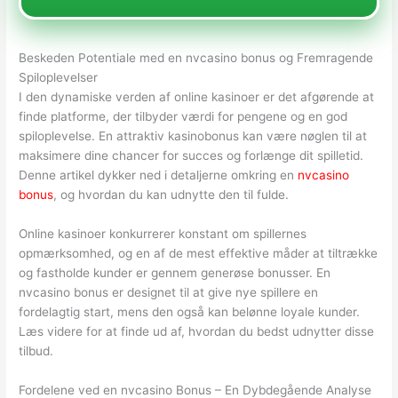
Beskeden Potentiale med en nvcasino bonus og Fremragende
Spiloplevelser
I den dynamiske verden af online kasinoer er det afgørende at
finde platforme, der tilbyder værdi for pengene og en god
spiloplevelse. En attraktiv kasinobonus kan være nøglen til at
maksimere dine chancer for succes og forlænge dit spilletid.
Denne artikel dykker ned i detaljerne omkring en
nvcasino
bonus
, og hvordan du kan udnytte den til fulde.
Online kasinoer konkurrerer konstant om spillernes
opmærksomhed, og en af de mest effektive måder at tiltrække
og fastholde kunder er gennem generøse bonusser. En
nvcasino bonus er designet til at give nye spillere en
fordelagtig start, mens den også kan belønne loyale kunder.
Læs videre for at finde ud af, hvordan du bedst udnytter disse
tilbud.
Fordelene ved en nvcasino Bonus – En Dybdegående Analyse