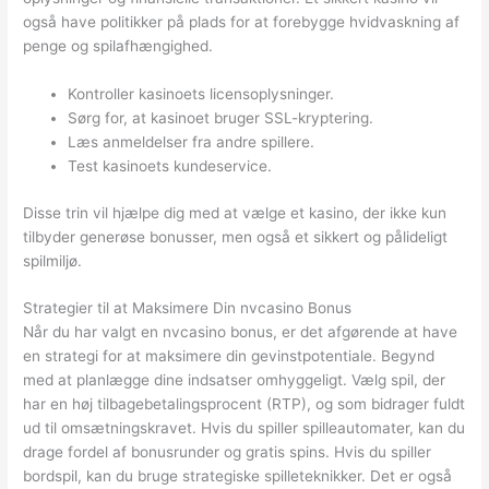
også have politikker på plads for at forebygge hvidvaskning af
penge og spilafhængighed.
Kontroller kasinoets licensoplysninger.
Sørg for, at kasinoet bruger SSL-kryptering.
Læs anmeldelser fra andre spillere.
Test kasinoets kundeservice.
Disse trin vil hjælpe dig med at vælge et kasino, der ikke kun
tilbyder generøse bonusser, men også et sikkert og pålideligt
spilmiljø.
Strategier til at Maksimere Din nvcasino Bonus
Når du har valgt en nvcasino bonus, er det afgørende at have
en strategi for at maksimere din gevinstpotentiale. Begynd
med at planlægge dine indsatser omhyggeligt. Vælg spil, der
har en høj tilbagebetalingsprocent (RTP), og som bidrager fuldt
ud til omsætningskravet. Hvis du spiller spilleautomater, kan du
drage fordel af bonusrunder og gratis spins. Hvis du spiller
bordspil, kan du bruge strategiske spilleteknikker. Det er også