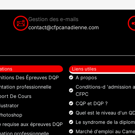
Gestion des e-mails
contact@cfpcanadienne.com
ations
Liens utiles
nitions Des Épreuves DQP
A propos
ntation professionnelle
Conditions-d 'admission 
CFPC
port De Cours
CQP et DQP ?
llustrator
Quel est le niveau d'un Q
Photoshop
Le syndrome de la diplom
 requise aux épreuves DQP
Marché d'emploi au Cam
ation professionnelle