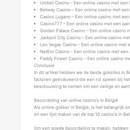
Unibet Casino – Een online casino met een 
Betway Casino – Een online casino met een
Casino Lugano – Een online casino met een
Casino777 – Een online casino met een aan
Golden Palace Casino – Een online casino 
Jackpot City Casino – Een online casino me
Leo Vegas Casino – Een online casino met 
NetEnt Casino – Een online casino met een 
Paddy Power Casino – Een online casino me
Conclusie
In dit artikel hebben we de beste goksites in 
factoren geëvalueerd die een rol spelen bij het
beschouwing te nemen om een veilige en aantr
Beoordeling van online casino’s in België
Als online gokker in België, is het belangrijk o
en een lijst maken van de top 10 casino’s in Bel
Om een goede beoordeling te maken, hebben w