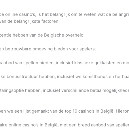
online casino’s, is het belangrijk om te weten wat de belangrijk
van de belangrijkste factoren:
icentie hebben van de Belgische overheid.
e en betrouwbare omgeving bieden voor spelers.
anbod van spellen bieden, inclusief klassieke gokkasten en mo
ijke bonusstructuur hebben, inclusief welkomstbonus en herhaa
talingsoptie hebben, inclusief verschillende betaalmogelijkhed
 we een lijst gemaakt van de top 10 casino’s in België. Hieronde
ire online casino’s in België, met een breed aanbod van spelle