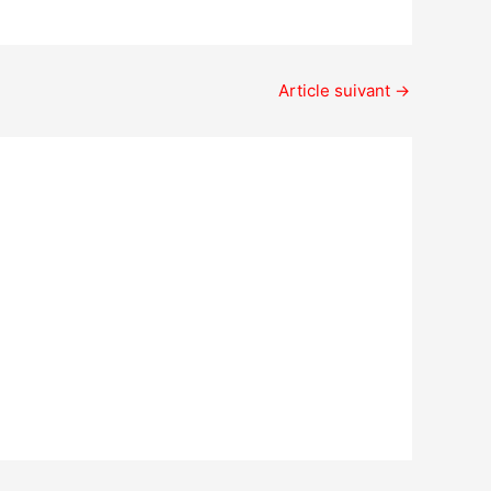
Article suivant
→