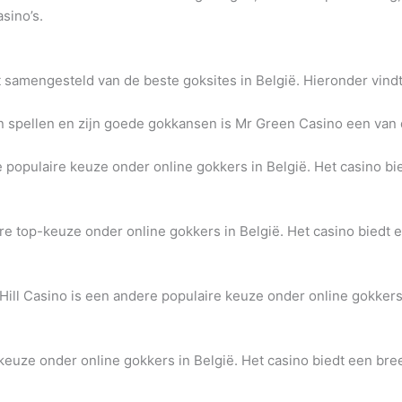
sino’s.
amengesteld van de beste goksites in België. Hieronder vindt u
 spellen en zijn goede gokkansen is Mr Green Casino een van de
e populaire keuze onder online gokkers in België. Het casino 
re top-keuze onder online gokkers in België. Het casino bied
 Hill Casino is een andere populaire keuze onder online gokker
-keuze onder online gokkers in België. Het casino biedt een b