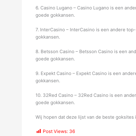
6. Casino Lugano – Casino Lugano is een ande
goede gokkansen.
7. InterCasino – InterCasino is een andere to
gokkansen.
8. Betsson Casino – Betsson Casino is een and
goede gokkansen.
9. Expekt Casino – Expekt Casino is een ande
gokkansen.
10. 32Red Casino – 32Red Casino is een ander
goede gokkansen.
Wij hopen dat deze lijst van de beste goksite
Post Views:
36