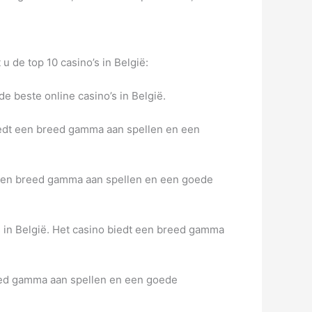
 de top 10 casino’s in België:
 beste online casino’s in België.
biedt een breed gamma aan spellen en een
t een breed gamma aan spellen en een goede
s in België. Het casino biedt een breed gamma
reed gamma aan spellen en een goede