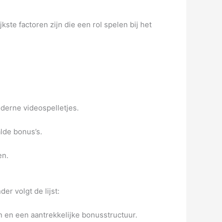
ste factoren zijn die een rol spelen bij het
derne videospelletjes.
lde bonus’s.
en.
r volgt de lijst:
n en een aantrekkelijke bonusstructuur.