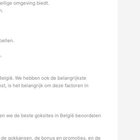
eilige omgeving biedt.
n.
pellen.
.
 België. We hebben ook de belangrijkste
st, is het belangrijk om deze factoren in
ullen we de beste goksites in België beoordelen
 de gokkansen, de bonus en promoties, en de