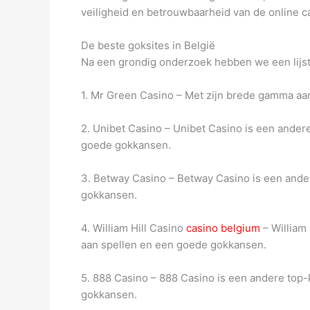
veiligheid en betrouwbaarheid van de online ca
De beste goksites in België
Na een grondig onderzoek hebben we een lijst s
1. Mr Green Casino – Met zijn brede gamma aan
2. Unibet Casino – Unibet Casino is een ander
goede gokkansen.
3. Betway Casino – Betway Casino is een ande
gokkansen.
4. William Hill Casino
casino belgium
– William
aan spellen en een goede gokkansen.
5. 888 Casino – 888 Casino is een andere top
gokkansen.