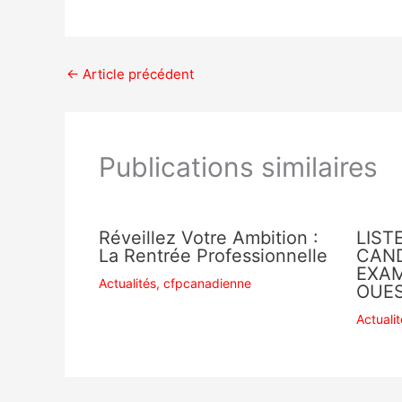
←
Article précédent
Publications similaires
Réveillez Votre Ambition :
LIST
La Rentrée Professionnelle
CAND
EXAM
Actualités
,
cfpcanadienne
OUE
Actuali