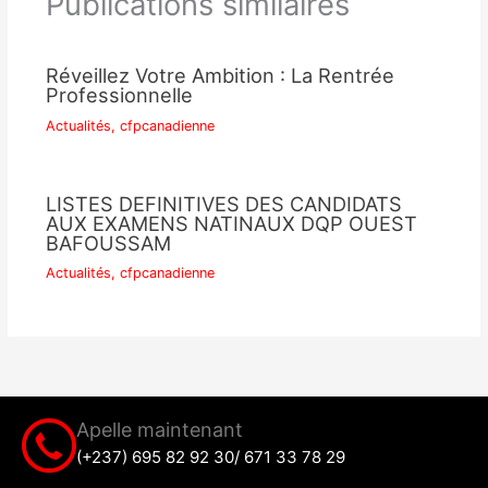
Publications similaires
Réveillez Votre Ambition : La Rentrée
Professionnelle
Actualités
,
cfpcanadienne
LISTES DEFINITIVES DES CANDIDATS
AUX EXAMENS NATINAUX DQP OUEST
BAFOUSSAM
Actualités
,
cfpcanadienne
Apelle maintenant
(+237) 695 82 92 30/ 671 33 78 29