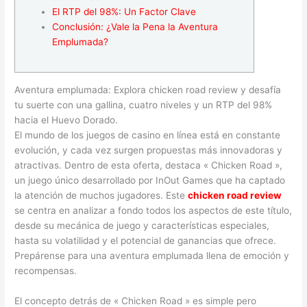
El RTP del 98%: Un Factor Clave
Conclusión: ¿Vale la Pena la Aventura
Emplumada?
Aventura emplumada: Explora chicken road review y desafía
tu suerte con una gallina, cuatro niveles y un RTP del 98%
hacia el Huevo Dorado.
El mundo de los juegos de casino en línea está en constante
evolución, y cada vez surgen propuestas más innovadoras y
atractivas. Dentro de esta oferta, destaca « Chicken Road »,
un juego único desarrollado por InOut Games que ha captado
la atención de muchos jugadores. Este
chicken road review
se centra en analizar a fondo todos los aspectos de este título,
desde su mecánica de juego y características especiales,
hasta su volatilidad y el potencial de ganancias que ofrece.
Prepárense para una aventura emplumada llena de emoción y
recompensas.
El concepto detrás de « Chicken Road » es simple pero