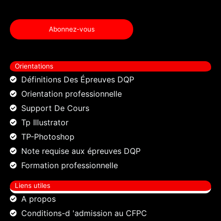
Abonnez-vous
Orientations
Définitions Des Épreuves DQP
Orientation professionnelle
Support De Cours
Tp Illustrator
TP-Photoshop
Note requise aux épreuves DQP
Formation professionnelle
Liens utiles
A propos
Conditions-d 'admission au CFPC