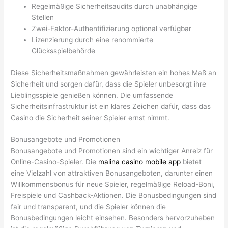
Regelmäßige Sicherheitsaudits durch unabhängige
Stellen
Zwei-Faktor-Authentifizierung optional verfügbar
Lizenzierung durch eine renommierte
Glücksspielbehörde
Diese Sicherheitsmaßnahmen gewährleisten ein hohes Maß an
Sicherheit und sorgen dafür, dass die Spieler unbesorgt ihre
Lieblingsspiele genießen können. Die umfassende
Sicherheitsinfrastruktur ist ein klares Zeichen dafür, dass das
Casino die Sicherheit seiner Spieler ernst nimmt.
Bonusangebote und Promotionen
Bonusangebote und Promotionen sind ein wichtiger Anreiz für
Online-Casino-Spieler. Die
malina casino mobile app
bietet
eine Vielzahl von attraktiven Bonusangeboten, darunter einen
Willkommensbonus für neue Spieler, regelmäßige Reload-Boni,
Freispiele und Cashback-Aktionen. Die Bonusbedingungen sind
fair und transparent, und die Spieler können die
Bonusbedingungen leicht einsehen. Besonders hervorzuheben