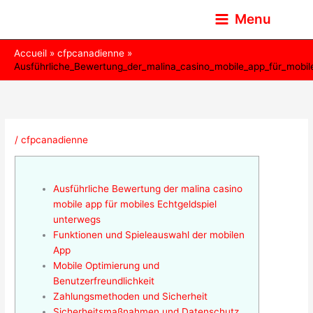
Aller
Menu
au
contenu
Accueil
cfpcanadienne
Ausführliche_Bewertung_der_malina_casino_mobile_app_für_mobile
/
cfpcanadienne
Ausführliche Bewertung der malina casino
mobile app für mobiles Echtgeldspiel
unterwegs
Funktionen und Spieleauswahl der mobilen
App
Mobile Optimierung und
Benutzerfreundlichkeit
Zahlungsmethoden und Sicherheit
Sicherheitsmaßnahmen und Datenschutz