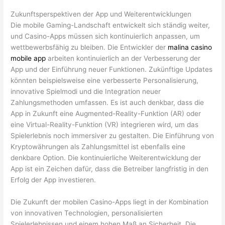
Zukunftsperspektiven der App und Weiterentwicklungen
Die mobile Gaming-Landschaft entwickelt sich ständig weiter,
und Casino-Apps müssen sich kontinuierlich anpassen, um
wettbewerbsfähig zu bleiben. Die Entwickler der
malina casino
mobile app
arbeiten kontinuierlich an der Verbesserung der
App und der Einführung neuer Funktionen. Zukünftige Updates
könnten beispielsweise eine verbesserte Personalisierung,
innovative Spielmodi und die Integration neuer
Zahlungsmethoden umfassen. Es ist auch denkbar, dass die
App in Zukunft eine Augmented-Reality-Funktion (AR) oder
eine Virtual-Reality-Funktion (VR) integrieren wird, um das
Spielerlebnis noch immersiver zu gestalten. Die Einführung von
Kryptowährungen als Zahlungsmittel ist ebenfalls eine
denkbare Option. Die kontinuierliche Weiterentwicklung der
App ist ein Zeichen dafür, dass die Betreiber langfristig in den
Erfolg der App investieren.
Die Zukunft der mobilen Casino-Apps liegt in der Kombination
von innovativen Technologien, personalisierten
Spielerlebnissen und einem hohen Maß an Sicherheit. Die