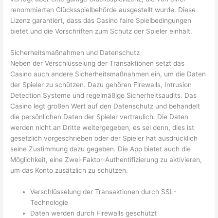
renommierten Glücksspielbehörde ausgestellt wurde. Diese
Lizenz garantiert, dass das Casino faire Spielbedingungen
bietet und die Vorschriften zum Schutz der Spieler einhält.
Sicherheitsmaßnahmen und Datenschutz
Neben der Verschlüsselung der Transaktionen setzt das
Casino auch andere Sicherheitsmaßnahmen ein, um die Daten
der Spieler zu schützen. Dazu gehören Firewalls, Intrusion
Detection Systeme und regelmäßige Sicherheitsaudits. Das
Casino legt großen Wert auf den Datenschutz und behandelt
die persönlichen Daten der Spieler vertraulich. Die Daten
werden nicht an Dritte weitergegeben, es sei denn, dies ist
gesetzlich vorgeschrieben oder der Spieler hat ausdrücklich
seine Zustimmung dazu gegeben. Die App bietet auch die
Möglichkeit, eine Zwei-Faktor-Authentifizierung zu aktivieren,
um das Konto zusätzlich zu schützen.
Verschlüsselung der Transaktionen durch SSL-
Technologie
Daten werden durch Firewalls geschützt