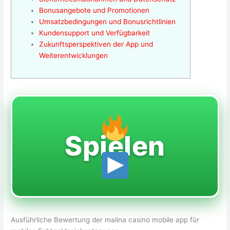
Bonusangebote und Promotionen
Umsatzbedingungen und Bonusrichtlinien
Kundensupport und Verfügbarkeit
Zukunftsperspektiven der App und
Weiterentwicklungen
Spielen
Ausführliche Bewertung der malina casino mobile app für