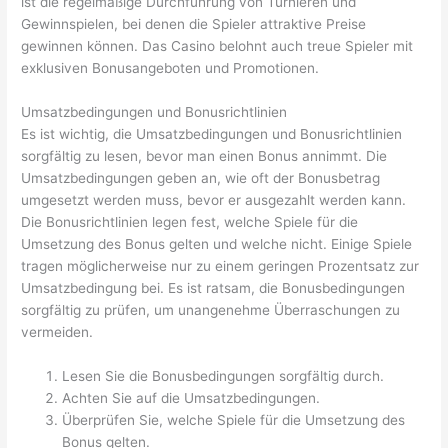
ist die regelmäßige Durchführung von Turnieren und
Gewinnspielen, bei denen die Spieler attraktive Preise
gewinnen können. Das Casino belohnt auch treue Spieler mit
exklusiven Bonusangeboten und Promotionen.
Umsatzbedingungen und Bonusrichtlinien
Es ist wichtig, die Umsatzbedingungen und Bonusrichtlinien
sorgfältig zu lesen, bevor man einen Bonus annimmt. Die
Umsatzbedingungen geben an, wie oft der Bonusbetrag
umgesetzt werden muss, bevor er ausgezahlt werden kann.
Die Bonusrichtlinien legen fest, welche Spiele für die
Umsetzung des Bonus gelten und welche nicht. Einige Spiele
tragen möglicherweise nur zu einem geringen Prozentsatz zur
Umsatzbedingung bei. Es ist ratsam, die Bonusbedingungen
sorgfältig zu prüfen, um unangenehme Überraschungen zu
vermeiden.
Lesen Sie die Bonusbedingungen sorgfältig durch.
Achten Sie auf die Umsatzbedingungen.
Überprüfen Sie, welche Spiele für die Umsetzung des
Bonus gelten.