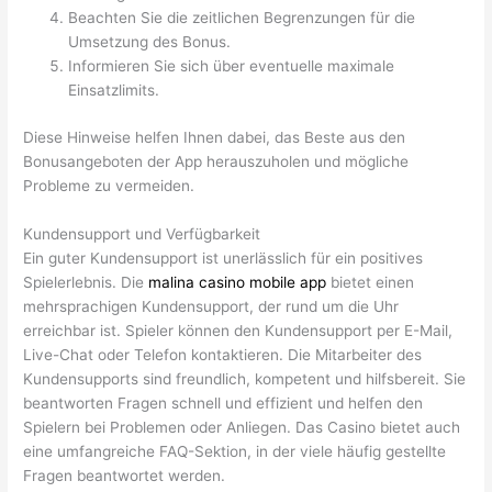
Beachten Sie die zeitlichen Begrenzungen für die
Umsetzung des Bonus.
Informieren Sie sich über eventuelle maximale
Einsatzlimits.
Diese Hinweise helfen Ihnen dabei, das Beste aus den
Bonusangeboten der App herauszuholen und mögliche
Probleme zu vermeiden.
Kundensupport und Verfügbarkeit
Ein guter Kundensupport ist unerlässlich für ein positives
Spielerlebnis. Die
malina casino mobile app
bietet einen
mehrsprachigen Kundensupport, der rund um die Uhr
erreichbar ist. Spieler können den Kundensupport per E-Mail,
Live-Chat oder Telefon kontaktieren. Die Mitarbeiter des
Kundensupports sind freundlich, kompetent und hilfsbereit. Sie
beantworten Fragen schnell und effizient und helfen den
Spielern bei Problemen oder Anliegen. Das Casino bietet auch
eine umfangreiche FAQ-Sektion, in der viele häufig gestellte
Fragen beantwortet werden.