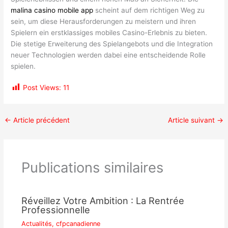
malina casino mobile app
scheint auf dem richtigen Weg zu
sein, um diese Herausforderungen zu meistern und ihren
Spielern ein erstklassiges mobiles Casino-Erlebnis zu bieten.
Die stetige Erweiterung des Spielangebots und die Integration
neuer Technologien werden dabei eine entscheidende Rolle
spielen.
Post Views:
11
←
Article précédent
Article suivant
→
Publications similaires
Réveillez Votre Ambition : La Rentrée
Professionnelle
Actualités
,
cfpcanadienne