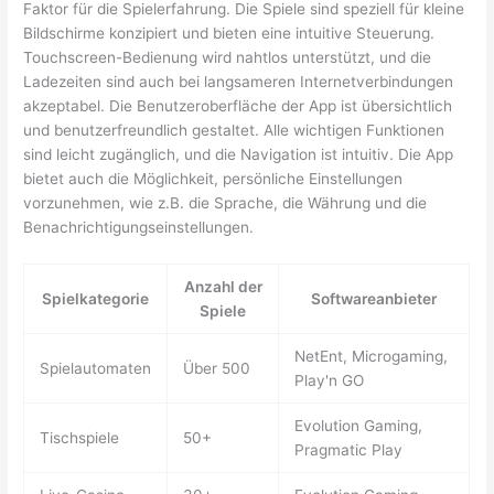
Faktor für die Spielerfahrung. Die Spiele sind speziell für kleine
Bildschirme konzipiert und bieten eine intuitive Steuerung.
Touchscreen-Bedienung wird nahtlos unterstützt, und die
Ladezeiten sind auch bei langsameren Internetverbindungen
akzeptabel. Die Benutzeroberfläche der App ist übersichtlich
und benutzerfreundlich gestaltet. Alle wichtigen Funktionen
sind leicht zugänglich, und die Navigation ist intuitiv. Die App
bietet auch die Möglichkeit, persönliche Einstellungen
vorzunehmen, wie z.B. die Sprache, die Währung und die
Benachrichtigungseinstellungen.
Anzahl der
Spielkategorie
Softwareanbieter
Spiele
NetEnt, Microgaming,
Spielautomaten
Über 500
Play'n GO
Evolution Gaming,
Tischspiele
50+
Pragmatic Play