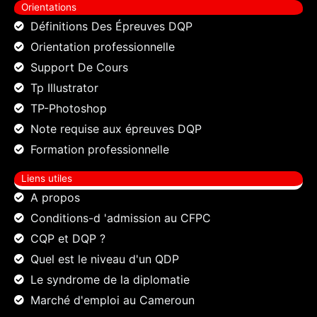
Orientations
Définitions Des Épreuves DQP
Orientation professionnelle
Support De Cours
Tp Illustrator
TP-Photoshop
Note requise aux épreuves DQP
Formation professionnelle
Liens utiles
A propos
Conditions-d 'admission au CFPC
CQP et DQP ?
Quel est le niveau d'un QDP
Le syndrome de la diplomatie
Marché d'emploi au Cameroun