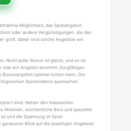
ttraktive Möglichkeit, das Spielangebot
sboni oder andere Vergünstigungen, die den
ler groß, daher sind solche Angebote ein
 Nicht jeder Bonus ist gleich, und es ist
r man ein Angebot annimmt. Sorgfältiges
s Bonusangebot optimal nutzen kann. Die
folgreichen Spielerlebnis ausmachen.
nzipiert sind. Neben den klassischen
e Aktionen, wöchentliche Boni und spezielle
 ist und die Spannung im Spiel
n genauerer Blick auf die jeweiligen Angebote