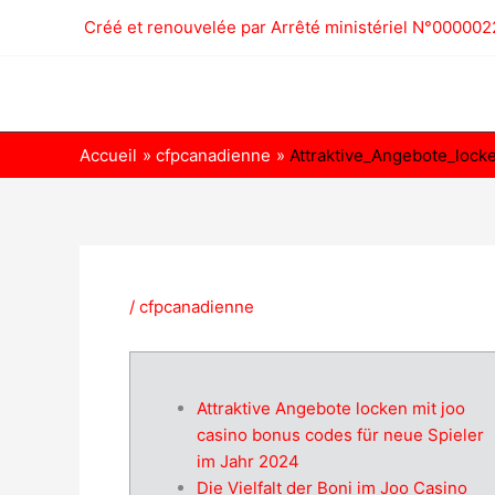
Aller
Créé et renouvelée par Arrêté ministériel N°000
au
contenu
Accueil
cfpcanadienne
Attraktive_Angebote_lock
/
cfpcanadienne
Attraktive Angebote locken mit joo
casino bonus codes für neue Spieler
im Jahr 2024
Die Vielfalt der Boni im Joo Casino