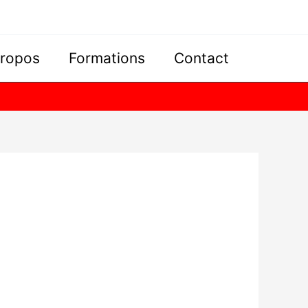
propos
Formations
Contact