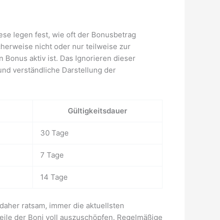
e legen fest, wie oft der Bonusbetrag
rweise nicht oder nur teilweise zur
 Bonus aktiv ist. Das Ignorieren dieser
und verständliche Darstellung der
Gültigkeitsdauer
30 Tage
7 Tage
14 Tage
 daher ratsam, immer die aktuellsten
eile der Boni voll auszuschöpfen. Regelmäßige