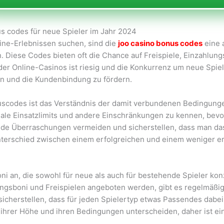
us codes für neue Spieler im Jahr 2024
line-Erlebnissen suchen, sind die
joo casino bonus codes
eine a
Diese Codes bieten oft die Chance auf Freispiele, Einzahlung
 der Online-Casinos ist riesig und die Konkurrenz um neue Spie
en und die Kundenbindung zu fördern.
scodes ist das Verständnis der damit verbundenen Bedingungen.
le Einsatzlimits und andere Einschränkungen zu kennen, bevo
de Überraschungen vermeiden und sicherstellen, dass man da
terschied zwischen einem erfolgreichen und einem weniger er
oni an, die sowohl für neue als auch für bestehende Spieler ko
ungsboni und Freispielen angeboten werden, gibt es regelmäßig
 sicherstellen, dass für jeden Spielertyp etwas Passendes dabei
n ihrer Höhe und ihren Bedingungen unterscheiden, daher ist ei