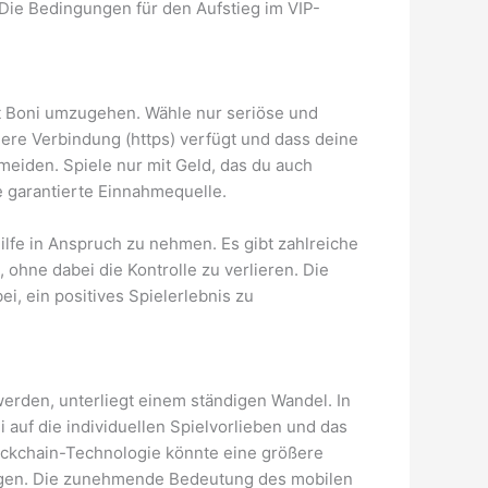
. Die Bedingungen für den Aufstieg im VIP-
mit Boni umzugehen. Wähle nur seriöse und
chere Verbindung (https) verfügt und dass deine
meiden. Spiele nur mit Geld, das du auch
ne garantierte Einnahmequelle.
ilfe in Anspruch zu nehmen. Es gibt zahlreiche
 ohne dabei die Kontrolle zu verlieren. Die
i, ein positives Spielerlebnis zu
werden, unterliegt einem ständigen Wandel. In
auf die individuellen Spielvorlieben und das
lockchain-Technologie könnte eine größere
ungen. Die zunehmende Bedeutung des mobilen