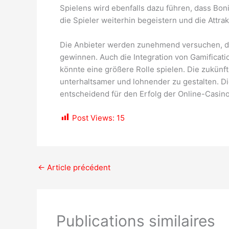
Spielens wird ebenfalls dazu führen, dass Bon
die Spieler weiterhin begeistern und die Attra
Die Anbieter werden zunehmend versuchen, di
gewinnen. Auch die Integration von Gamificati
könnte eine größere Rolle spielen. Die zukünf
unterhaltsamer und lohnender zu gestalten. D
entscheidend für den Erfolg der Online-Casino
Post Views:
15
←
Article précédent
Publications similaires