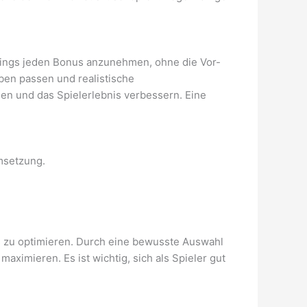
ndlings jeden Bonus anzunehmen, ohne die Vor-
ben passen und realistische
en und das Spielerlebnis verbessern. Eine
msetzung.
s zu optimieren. Durch eine bewusste Auswahl
imieren. Es ist wichtig, sich als Spieler gut