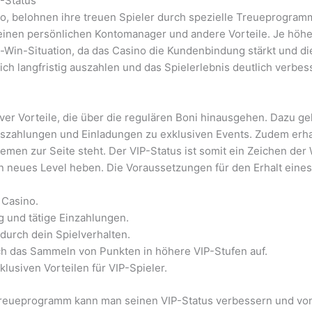
-Status
no, belohnen ihre treuen Spieler durch spezielle Treueprogra
einen persönlichen Kontomanager und andere Vorteile. Je höher 
Win-Situation, da das Casino die Kundenbindung stärkt und die
h langfristig auszahlen und das Spielerlebnis deutlich verbes
siver Vorteile, die über die regulären Boni hinausgehen. Dazu 
zahlungen und Einladungen zu exklusiven Events. Zudem erhal
men zur Seite steht. Der VIP-Status ist somit ein Zeichen der
in neues Level heben. Die Voraussetzungen für den Erhalt eines
 Casino.
 und tätige Einzahlungen.
urch dein Spielverhalten.
h das Sammeln von Punkten in höhere VIP-Stufen auf.
klusiven Vorteilen für VIP-Spieler.
reueprogramm kann man seinen VIP-Status verbessern und von i