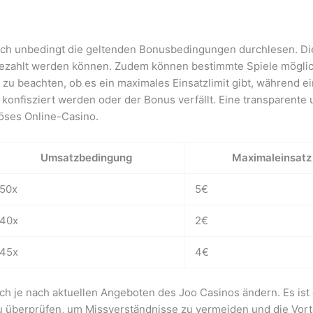
ch unbedingt die geltenden Bonusbedingungen durchlesen. Dies
ahlt werden können. Zudem können bestimmte Spiele mögliche
zu beachten, ob es ein maximales Einsatzlimit gibt, während ein
nfisziert werden oder der Bonus verfällt. Eine transparente 
iöses Online-Casino.
Umsatzbedingung
Maximaleinsatz
50x
5€
40x
2€
45x
4€
ich je nach aktuellen Angeboten des Joo Casinos ändern. Es ist
u überprüfen, um Missverständnisse zu vermeiden und die Vort