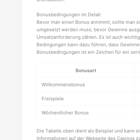
Bonusbedingungen im Detail
Bevor man einen Bonus annimmt, sollte man si
umgesetzt werden muss, bevor Gewinne ausgez
Umsatzanforderung zählen. Es ist auch wichtig 
Bedingungen kann dazu führen, dass Gewinne ko
Bonusbedingungen ist ein Zeichen für ein ser
Bonusart
Willkommensbonus
Freispiele
Wöchentlicher Bonus
Die Tabelle oben dient als Beispiel und kann s
Informationen auf der Webseite des Casinos z