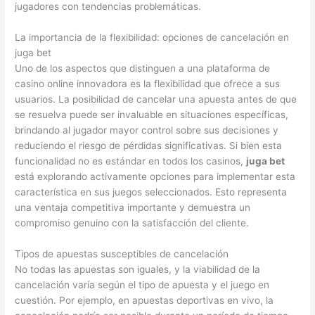
jugadores con tendencias problemáticas.
La importancia de la flexibilidad: opciones de cancelación en
juga bet
Uno de los aspectos que distinguen a una plataforma de
casino online innovadora es la flexibilidad que ofrece a sus
usuarios. La posibilidad de cancelar una apuesta antes de que
se resuelva puede ser invaluable en situaciones específicas,
brindando al jugador mayor control sobre sus decisiones y
reduciendo el riesgo de pérdidas significativas. Si bien esta
funcionalidad no es estándar en todos los casinos,
juga bet
está explorando activamente opciones para implementar esta
característica en sus juegos seleccionados. Esto representa
una ventaja competitiva importante y demuestra un
compromiso genuino con la satisfacción del cliente.
Tipos de apuestas susceptibles de cancelación
No todas las apuestas son iguales, y la viabilidad de la
cancelación varía según el tipo de apuesta y el juego en
cuestión. Por ejemplo, en apuestas deportivas en vivo, la