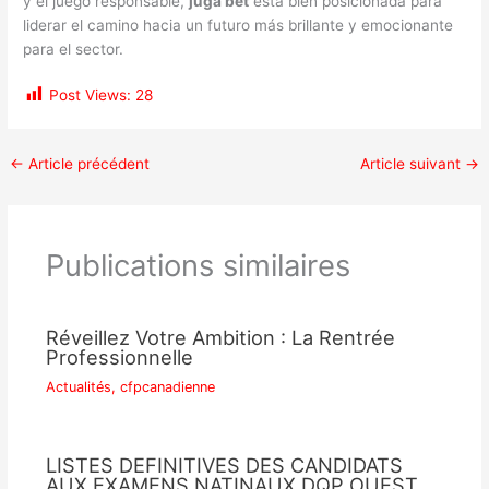
y el juego responsable,
juga bet
está bien posicionada para
liderar el camino hacia un futuro más brillante y emocionante
para el sector.
Post Views:
28
←
Article précédent
Article suivant
→
Publications similaires
Réveillez Votre Ambition : La Rentrée
Professionnelle
Actualités
,
cfpcanadienne
LISTES DEFINITIVES DES CANDIDATS
AUX EXAMENS NATINAUX DQP OUEST