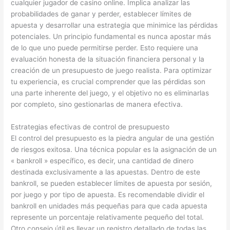
cualquier jugador de casino online. Implica analizar las
probabilidades de ganar y perder, establecer límites de
apuesta y desarrollar una estrategia que minimice las pérdidas
potenciales. Un principio fundamental es nunca apostar más
de lo que uno puede permitirse perder. Esto requiere una
evaluación honesta de la situación financiera personal y la
creación de un presupuesto de juego realista. Para optimizar
tu experiencia, es crucial comprender que las pérdidas son
una parte inherente del juego, y el objetivo no es eliminarlas
por completo, sino gestionarlas de manera efectiva.
Estrategias efectivas de control de presupuesto
El control del presupuesto es la piedra angular de una gestión
de riesgos exitosa. Una técnica popular es la asignación de un
« bankroll » específico, es decir, una cantidad de dinero
destinada exclusivamente a las apuestas. Dentro de este
bankroll, se pueden establecer límites de apuesta por sesión,
por juego y por tipo de apuesta. Es recomendable dividir el
bankroll en unidades más pequeñas para que cada apuesta
represente un porcentaje relativamente pequeño del total.
Otro consejo útil es llevar un registro detallado de todas las