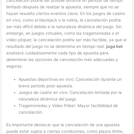
cancelación podría ser posible durante un período de tiempo
limitado después de realizar la apuesta, siempre que no se
hayan resuelto ciertos eventos clave. En los juegos de casino
en vivo, como el blackjack o la ruleta, la cancelación podría
ser más difícil debido a la naturaleza dinámica del juego. Sin
embargo, en juegos virtuales, como las tragamonedas o el
video póquer, la cancelación podría ser más factible, ya que el
resultado del juego no se determina en tiempo real.
juga bet
analizará cuidadosamente cada tipo de apuesta para
determinar las opciones de cancelación más adecuadas y
seguras.
Apuestas deportivas en vivo: Cancelación durante un
breve periodo post-apuesta.
Juegos de casino en vivo: Cancelación limitada por la
naturaleza dinámica del juego.
Tragamonedas y Video Póker: Mayor factibilidad de
cancelación.
Es importante destacar que la cancelación de una apuesta
puede estar sujeta a ciertas condiciones, como plazos límite,