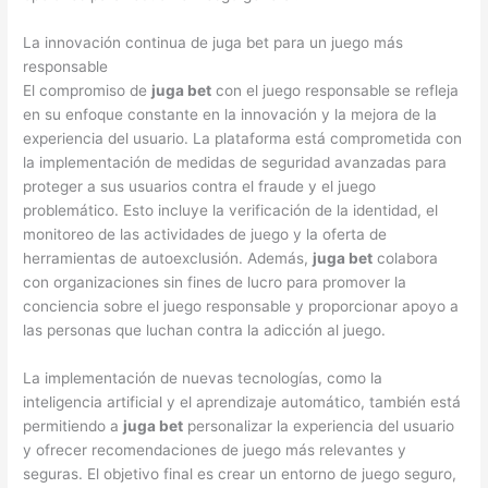
La innovación continua de juga bet para un juego más
responsable
El compromiso de
juga bet
con el juego responsable se refleja
en su enfoque constante en la innovación y la mejora de la
experiencia del usuario. La plataforma está comprometida con
la implementación de medidas de seguridad avanzadas para
proteger a sus usuarios contra el fraude y el juego
problemático. Esto incluye la verificación de la identidad, el
monitoreo de las actividades de juego y la oferta de
herramientas de autoexclusión. Además,
juga bet
colabora
con organizaciones sin fines de lucro para promover la
conciencia sobre el juego responsable y proporcionar apoyo a
las personas que luchan contra la adicción al juego.
La implementación de nuevas tecnologías, como la
inteligencia artificial y el aprendizaje automático, también está
permitiendo a
juga bet
personalizar la experiencia del usuario
y ofrecer recomendaciones de juego más relevantes y
seguras. El objetivo final es crear un entorno de juego seguro,