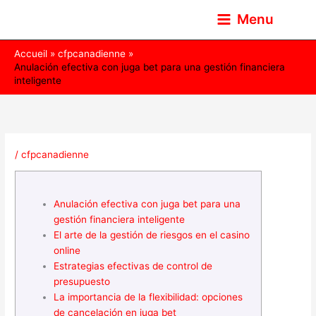
Aller
Menu
au
contenu
Accueil
cfpcanadienne
Anulación efectiva con juga bet para una gestión financiera
inteligente
/
cfpcanadienne
Anulación efectiva con juga bet para una
gestión financiera inteligente
El arte de la gestión de riesgos en el casino
online
Estrategias efectivas de control de
presupuesto
La importancia de la flexibilidad: opciones
de cancelación en juga bet