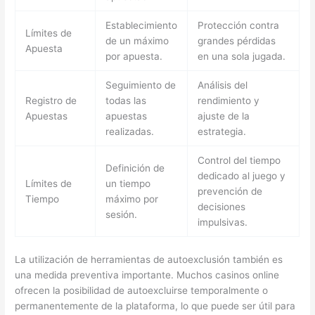
Establecimiento
Protección contra
Límites de
de un máximo
grandes pérdidas
Apuesta
por apuesta.
en una sola jugada.
Seguimiento de
Análisis del
Registro de
todas las
rendimiento y
Apuestas
apuestas
ajuste de la
realizadas.
estrategia.
Control del tiempo
Definición de
dedicado al juego y
Límites de
un tiempo
prevención de
Tiempo
máximo por
decisiones
sesión.
impulsivas.
La utilización de herramientas de autoexclusión también es
una medida preventiva importante. Muchos casinos online
ofrecen la posibilidad de autoexcluirse temporalmente o
permanentemente de la plataforma, lo que puede ser útil para