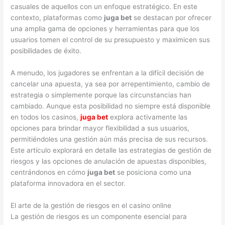
casuales de aquellos con un enfoque estratégico. En este
contexto, plataformas como
juga bet
se destacan por ofrecer
una amplia gama de opciones y herramientas para que los
usuarios tomen el control de su presupuesto y maximicen sus
posibilidades de éxito.
A menudo, los jugadores se enfrentan a la difícil decisión de
cancelar una apuesta, ya sea por arrepentimiento, cambio de
estrategia o simplemente porque las circunstancias han
cambiado. Aunque esta posibilidad no siempre está disponible
en todos los casinos,
juga bet
explora activamente las
opciones para brindar mayor flexibilidad a sus usuarios,
permitiéndoles una gestión aún más precisa de sus recursos.
Este artículo explorará en detalle las estrategias de gestión de
riesgos y las opciones de anulación de apuestas disponibles,
centrándonos en cómo
juga bet
se posiciona como una
plataforma innovadora en el sector.
El arte de la gestión de riesgos en el casino online
La gestión de riesgos es un componente esencial para