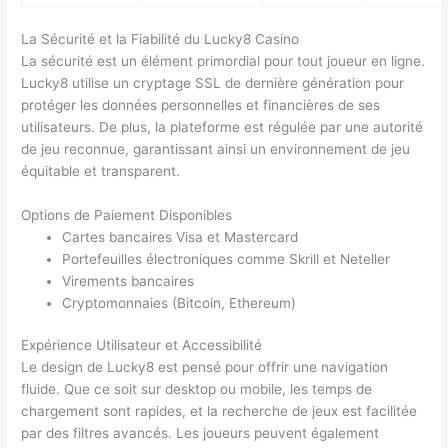
La Sécurité et la Fiabilité du Lucky8 Casino
La sécurité est un élément primordial pour tout joueur en ligne.
Lucky8 utilise un cryptage SSL de dernière génération pour
protéger les données personnelles et financières de ses
utilisateurs. De plus, la plateforme est régulée par une autorité
de jeu reconnue, garantissant ainsi un environnement de jeu
équitable et transparent.
Options de Paiement Disponibles
Cartes bancaires Visa et Mastercard
Portefeuilles électroniques comme Skrill et Neteller
Virements bancaires
Cryptomonnaies (Bitcoin, Ethereum)
Expérience Utilisateur et Accessibilité
Le design de Lucky8 est pensé pour offrir une navigation
fluide. Que ce soit sur desktop ou mobile, les temps de
chargement sont rapides, et la recherche de jeux est facilitée
par des filtres avancés. Les joueurs peuvent également