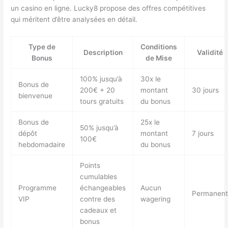
un casino en ligne. Lucky8 propose des offres compétitives
qui méritent d’être analysées en détail.
Type de
Conditions
Description
Validité
Bonus
de Mise
100% jusqu’à
30x le
Bonus de
200€ + 20
montant
30 jours
bienvenue
tours gratuits
du bonus
Bonus de
25x le
50% jusqu’à
dépôt
montant
7 jours
100€
hebdomadaire
du bonus
Points
cumulables
Programme
échangeables
Aucun
Permanent
VIP
contre des
wagering
cadeaux et
bonus