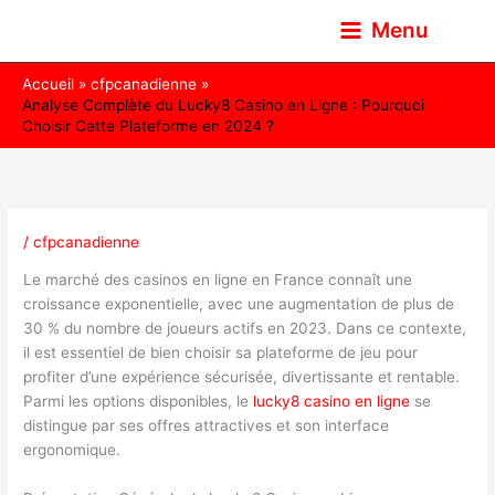
Aller
Menu
au
contenu
Accueil
cfpcanadienne
Analyse Complète du Lucky8 Casino en Ligne : Pourquoi
Choisir Cette Plateforme en 2024 ?
/
cfpcanadienne
Le marché des casinos en ligne en France connaît une
croissance exponentielle, avec une augmentation de plus de
30 % du nombre de joueurs actifs en 2023. Dans ce contexte,
il est essentiel de bien choisir sa plateforme de jeu pour
profiter d’une expérience sécurisée, divertissante et rentable.
Parmi les options disponibles, le
lucky8 casino en ligne
se
distingue par ses offres attractives et son interface
ergonomique.