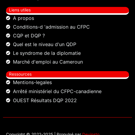
Liens utiles
A propos
Conditions-d 'admission au CFPC
CQP et DQP ?
Quel est le niveau d'un QDP
Le syndrome de la diplomatie
Marché d'emploi au Cameroun
Ressources
Mentions-legales
Arrêté ministériel du CFPC-canadienne
OUEST Résultats DQP 2022
Copyright © 2022-2025 | Propulsé par
Devinsto