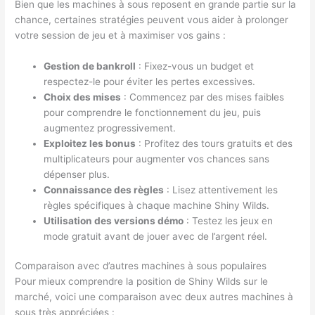
Bien que les machines à sous reposent en grande partie sur la
chance, certaines stratégies peuvent vous aider à prolonger
votre session de jeu et à maximiser vos gains :
Gestion de bankroll
: Fixez-vous un budget et
respectez-le pour éviter les pertes excessives.
Choix des mises
: Commencez par des mises faibles
pour comprendre le fonctionnement du jeu, puis
augmentez progressivement.
Exploitez les bonus
: Profitez des tours gratuits et des
multiplicateurs pour augmenter vos chances sans
dépenser plus.
Connaissance des règles
: Lisez attentivement les
règles spécifiques à chaque machine Shiny Wilds.
Utilisation des versions démo
: Testez les jeux en
mode gratuit avant de jouer avec de l’argent réel.
Comparaison avec d’autres machines à sous populaires
Pour mieux comprendre la position de Shiny Wilds sur le
marché, voici une comparaison avec deux autres machines à
sous très appréciées :