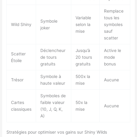
Remplace
Variable
tous les
Symbole
Wild Shiny
selon la
symboles
joker
mise
sauf
scatter
Déclencheur
Jusqu’à
Active le
Scatter
de tours
20 tours
mode
Étoile
gratuits
gratuits
bonus
Symbole à
500x la
Trésor
Aucune
haute valeur
mise
Symboles de
Cartes
faible valeur
50x la
Aucune
classiques
(10, J, Q, K,
mise
A)
Stratégies pour optimiser vos gains sur Shiny Wilds