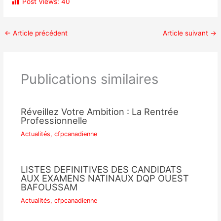
Post Views:
40
←
Article précédent
Article suivant
→
Publications similaires
Réveillez Votre Ambition : La Rentrée
Professionnelle
Actualités
,
cfpcanadienne
LISTES DEFINITIVES DES CANDIDATS
AUX EXAMENS NATINAUX DQP OUEST
BAFOUSSAM
Actualités
,
cfpcanadienne