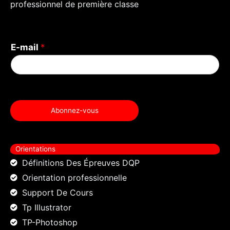
professionnel de première classe
k
E-mail
*
Abonnez-vous
Orientations
Définitions Des Épreuves DQP
Orientation professionnelle
Support De Cours
Tp Illustrator
TP-Photoshop