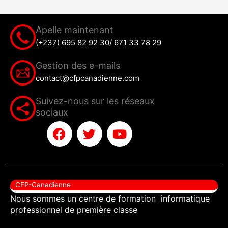
Apelle maintenant
(+237) 695 82 92 30/ 671 33 78 29
Gestion des e-mails
contact@cfpcanadienne.com
Suivez-nous sur les réseaux
sociaux
F
T
Y
a
w
o
c
i
u
e
t
t
b
t
u
CFP-Canadienne
o
e
b
Nous sommes un centre de formation informatique
o
r
e
professionnel de première classe
k