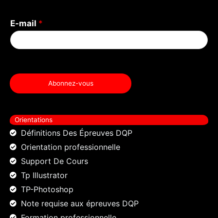
E-mail
*
Abonnez-vous
Orientations
Définitions Des Épreuves DQP
Orientation professionnelle
Support De Cours
Tp Illustrator
TP-Photoshop
Note requise aux épreuves DQP
Formation professionnelle