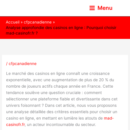
Aller
Menu
au
contenu
Accueil
cfpcanadienne
Analyse approfondie des casinos en ligne : Pourquoi choisir
mad-casinofr.fr ?
/
cfpcanadienne
Le marché des casinos en ligne connaît une croissance
exponentielle, avec une augmentation de plus de 20 % du
nombre de joueurs actifs chaque année en France. Cette
tendance soulève une question cruciale : comment
sélectionner une plateforme fiable et divertissante dans cet
univers foisonnant ? Dans cet article, nous vous proposons
une analyse détaillée des critères essentiels pour choisir un
casino en ligne, en mettant en lumière les atouts de
mad-
casinofr.fr
, un acteur incontournable du secteur.