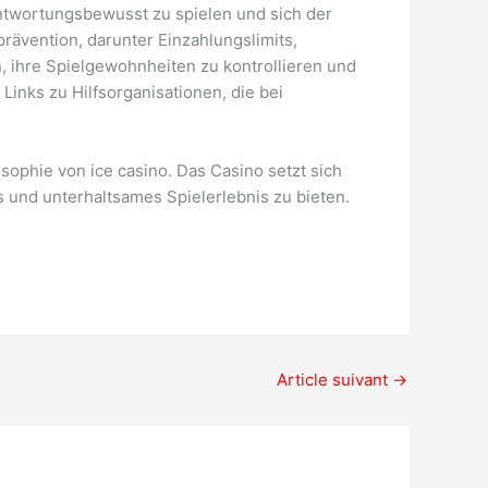
antwortungsbewusst zu spielen und sich der
rävention, darunter Einzahlungslimits,
n, ihre Spielgewohnheiten zu kontrollieren und
inks zu Hilfsorganisationen, die bei
osophie von
ice casino
. Das Casino setzt sich
s und unterhaltsames Spielerlebnis zu bieten.
Article suivant
→