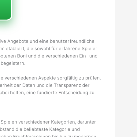
ktive Angebote und eine benutzerfreundliche
rm etabliert, die sowohl für erfahrene Spieler
ebotenen Boni und die verschiedenen Ein- und
 begeistern.
ie verschiedenen Aspekte sorgfältig zu prüfen.
herheit der Daten und die Transparenz der
ei helfen, eine fundierte Entscheidung zu
Spielen verschiedener Kategorien, darunter
bstand die beliebteste Kategorie und
ischen Fruchtmaschinen bis hin zu modernen