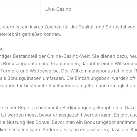
Live-Casino
tern ist ein klares Zeichen für die Qualität und Seriosität von
ielerlebnis genießen können.
no
iger Bestandteil der Online-Casino-Welt. Sie dienen dazu, ne
von Bonusangeboten und Promotionen, darunter einen Willkomm
e Turniere und Wettbewerbe. Der Willkommensbonus ist in der 
als Bonusguthaben umfassen. Die Einzahlungsboni werden oft i
können für bestimmte Spielautomaten gelten und ermöglichen es
ote in der Regel an bestimmte Bedingungen geknüpft sind. Daz
etzt werden muss, bevor er ausgezahlt werden kann. Es gibt au
 die Nutzung des Bonus. Bevor man ein Bonusangebot annimmt, 
iese erfüllen kann. Andernfalls kann es passieren, dass der Bo