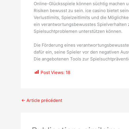
Online-Glücksspiele können süchtig machen un
Risiken bewusst zu sein.
ice casino
bietet sein
Verlustlimits, Spielzeitlimits und die Möglich
ein verantwortungsbewusstes Spielverhalten zu
Spielsuchtproblemen unterstützen können.
Die Förderung eines verantwortungsbewussten
dafür ein, seine Spieler vor den negativen Au
Die angebotenen Tools zur Spielsuchtprävention
Post Views:
18
←
Article précédent