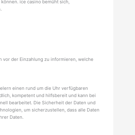
n können.
ice casino
bemüht sich,
.
h vor der Einzahlung zu informieren, welche
ielern einen rund um die Uhr verfügbaren
dlich, kompetent und hilfsbereit und kann bei
ell bearbeitet. Die Sicherheit der Daten und
nologien, um sicherzustellen, dass alle Daten
hrer Daten.