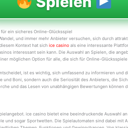
Spielen
für ein sicheres Online-Glücksspiel
m Wandel, und immer mehr Anbieter versuchen, sich durch attra
diesem Kontext hat sich
ice casino
als eine interessante Plattfo
asinos interessant sein kann. Die Auswahl an Spielen, die ang
iner möglichen Option für alle, die sich für Online-Glücksspiele
ntscheidet, ist es wichtig, sich umfassend zu informieren und d
 und Boni, sondern auch die Seriosität des Anbieters, die Sic
rche und das Lesen von unabhängigen Bewertungen können dab
Spielangebot.
ice casino
bietet eine beeindruckende Auswahl an 
le und sogar Sportwetten. Die Spielautomaten sind dabei mit A
schiedlichen Themen, Funktionen und Gewinnchancen. Von klass