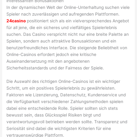
interessanten Bonusaktionen
In der dynamischen Welt der Online-Unterhaltung suchen viele
Spieler nach zuverlässigen und aufregenden Plattformen.
24casino
positioniert sich als ein vielversprechendes Angebot
für all jene, die ein sicheres und vielfältiges Spielerlebnis
suchen. Das Casino verspricht nicht nur eine breite Palette an
Spielen, sondern auch attraktive Bonusaktionen und ein
benutzerfreundliches Interface. Die steigende Beliebtheit von
Online-Casinos erfordert jedoch eine kritische
Auseinandersetzung mit den angebotenen
Sicherheitsstandards und der Fairness der Spiele.
Die Auswahl des richtigen Online-Casinos ist ein wichtiger
Schritt, um ein positives Spielerlebnis zu gewährleisten.
Faktoren wie Lizenzierung, Datenschutz, Kundenservice und
die Verfügbarkeit verschiedener Zahlungsmethoden spielen
dabei eine entscheidende Rolle. Spieler sollten sich stets
bewusst sein, dass Glücksspiel Risiken birgt und
verantwortungsvoll betrieben werden sollte. Transparenz und
Seriosität sind dabei die wichtigsten Kriterien für eine
vertrauenswürdige Plattform.