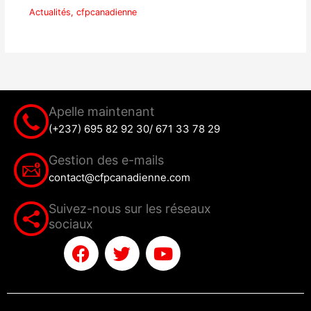
Actualités
,
cfpcanadienne
Apelle maintenant
(+237) 695 82 92 30/ 671 33 78 29
Gestion des e-mails
contact@cfpcanadienne.com
Suivez-nous sur les réseaux
sociaux
F
T
Y
a
w
o
c
i
u
e
t
t