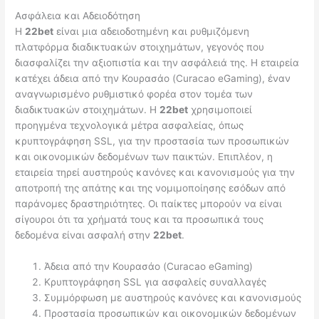
Ασφάλεια και Αδειοδότηση
Η
22bet
είναι μια αδειοδοτημένη και ρυθμιζόμενη
πλατφόρμα διαδικτυακών στοιχημάτων, γεγονός που
διασφαλίζει την αξιοπιστία και την ασφάλειά της. Η εταιρεία
κατέχει άδεια από την Κουρασάο (Curacao eGaming), έναν
αναγνωρισμένο ρυθμιστικό φορέα στον τομέα των
διαδικτυακών στοιχημάτων. Η
22bet
χρησιμοποιεί
προηγμένα τεχνολογικά μέτρα ασφαλείας, όπως
κρυπτογράφηση SSL, για την προστασία των προσωπικών
και οικονομικών δεδομένων των παικτών. Επιπλέον, η
εταιρεία τηρεί αυστηρούς κανόνες και κανονισμούς για την
αποτροπή της απάτης και της νομιμοποίησης εσόδων από
παράνομες δραστηριότητες. Οι παίκτες μπορούν να είναι
σίγουροι ότι τα χρήματά τους και τα προσωπικά τους
δεδομένα είναι ασφαλή στην
22bet
.
Άδεια από την Κουρασάο (Curacao eGaming)
Κρυπτογράφηση SSL για ασφαλείς συναλλαγές
Συμμόρφωση με αυστηρούς κανόνες και κανονισμούς
Προστασία προσωπικών και οικονομικών δεδομένων