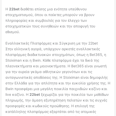
Η
22bet
διαθέτει επίσης μια ενότητα υπεύθυνου
στοιχηματισμού, όπου οι παίκτες μπορούν να βρουν
πληροφορίες και συμβουλές για τον έλεγχο των
στοιχηματικών τους συνηθειών και την αποφυγή του
εθισμού.
Εναλλακτικές Πλατφόρμες και Σύγκριση με την 22bet
Στην ελληνική αγορά, υπάρχουν αρκετές εναλλακτικές
πλατφόρμες διαδικτυακών στοιχημάτων, όπως η Bet365, η
Stoiximan και η Bwin. Κάθε πλατφόρμα έχει τα δικά της
πλεονεκτήματα και μειονεκτήματα. Η Bet365 είναι γνωστή
για την ευρεία γκάμα αθλητικών γεγονότων και τις
ανταγωνιστικές αποδόσεις της. Η Stoiximan είναι δημοφιλής
στην Ελλάδα για την απλότητα και την ευκολία χρήσης της. Η
Bwin προσφέρει μια μεγάλη ποικιλία παιχνιδιών καζίνο και
live καζίνο. Η
22bet
ξεχωρίζει για την ποικιλία των μεθόδων
πληρωμής, την άμεση εξυπηρέτηση πελατών και τις συχνές
προσφορές και κωδικούς προώθησης. Η επιλογή της
κατάλληλης πλατφόρμας εξαρτάται από τις ατομικές