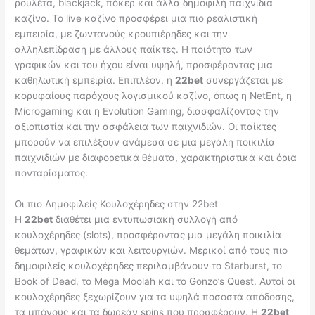
ρουλέτα, blackjack, πόκερ και άλλα δημοφιλή παιχνίδια
καζίνο. Το live καζίνο προσφέρει μια πιο ρεαλιστική
εμπειρία, με ζωντανούς κρουπιέρηδες και την
αλληλεπίδραση με άλλους παίκτες. Η ποιότητα των
γραφικών και του ήχου είναι υψηλή, προσφέροντας μια
καθηλωτική εμπειρία. Επιπλέον, η
22bet
συνεργάζεται με
κορυφαίους παρόχους λογισμικού καζίνο, όπως η NetEnt, η
Microgaming και η Evolution Gaming, διασφαλίζοντας την
αξιοπιστία και την ασφάλεια των παιχνιδιών. Οι παίκτες
μπορούν να επιλέξουν ανάμεσα σε μια μεγάλη ποικιλία
παιχνιδιών με διαφορετικά θέματα, χαρακτηριστικά και όρια
πονταρίσματος.
Οι πιο Δημοφιλείς Κουλοχέρηδες στην 22bet
Η
22bet
διαθέτει μια εντυπωσιακή συλλογή από
κουλοχέρηδες (slots), προσφέροντας μια μεγάλη ποικιλία
θεμάτων, γραφικών και λειτουργιών. Μερικοί από τους πιο
δημοφιλείς κουλοχέρηδες περιλαμβάνουν το Starburst, το
Book of Dead, το Mega Moolah και το Gonzo’s Quest. Αυτοί οι
κουλοχέρηδες ξεχωρίζουν για τα υψηλά ποσοστά απόδοσης,
τα μπόνους και τα δωρεάν spins που προσφέρουν. Η
22bet