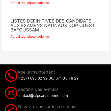
Actualités
,
cfpcanadienne
LISTES DEFINITIVES DES CANDIDATS
AUX EXAMENS NATINAUX DQP OUEST
BAFOUSSAM
Actualités
,
cfpcanadienne
Apelle maintenant
(+237) 695 82 92 30/ 671 33 78 29
Gestion des e-mails
contact@cfpcanadienne.com
Suivez-nous sur les réseaux