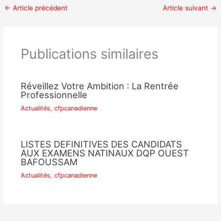
←
Article précédent
Article suivant
→
Publications similaires
Réveillez Votre Ambition : La Rentrée
Professionnelle
Actualités
,
cfpcanadienne
LISTES DEFINITIVES DES CANDIDATS
AUX EXAMENS NATINAUX DQP OUEST
BAFOUSSAM
Actualités
,
cfpcanadienne