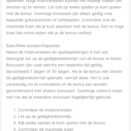
opnemen. Hoge inzetvereisten kunnen het moeilijk maken om
winsten op te nemen. Let ook op welke spellen je kunt spelen
met de bonus. Sommige bonussen zijn alleen geldig voor
bepaalde gokautomaten of tafelspellen. Controleer ook de
maximale inzet die je kunt plaatsen met de bonus. Een te hoge
inzet kan ertoe leiden dat je de bonus verliest.
Specifieke aandachtspunten
Naast de inzetvereisten en spelbeperkingen is het ook
belangrijk om op de geldigheidstermijn van de bonus te letten.
Bonussen zijn vaak slechts een beperkte tijd geldig,
bijvoorbeeld 7 dagen of 30 dagen. Als je de bonus niet binnen
de geldigheidstermijn gebruikt, vervalt deze. Het is ook
verstandig om te controleren of de bonus kan worden
gecombineerd met andere bonussen. Sommige casino’s staan
niet toe dat je meerdere bonussen tegelijkertijd gebruikt.
Controleer de inzetvereisten.
Let op de geldigheidstermijn.
Kijk welke spellen je kunt spelen met de bonus.
Controleer de maximale inzet.