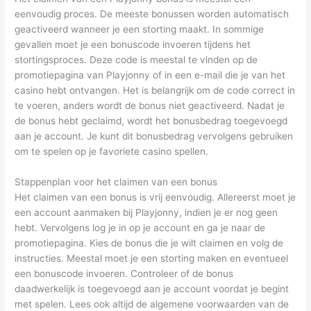
eenvoudig proces. De meeste bonussen worden automatisch
geactiveerd wanneer je een storting maakt. In sommige
gevallen moet je een bonuscode invoeren tijdens het
stortingsproces. Deze code is meestal te vinden op de
promotiepagina van Playjonny of in een e-mail die je van het
casino hebt ontvangen. Het is belangrijk om de code correct in
te voeren, anders wordt de bonus niet geactiveerd. Nadat je
de bonus hebt geclaimd, wordt het bonusbedrag toegevoegd
aan je account. Je kunt dit bonusbedrag vervolgens gebruiken
om te spelen op je favoriete casino spellen.
Stappenplan voor het claimen van een bonus
Het claimen van een bonus is vrij eenvoudig. Allereerst moet je
een account aanmaken bij Playjonny, indien je er nog geen
hebt. Vervolgens log je in op je account en ga je naar de
promotiepagina. Kies de bonus die je wilt claimen en volg de
instructies. Meestal moet je een storting maken en eventueel
een bonuscode invoeren. Controleer of de bonus
daadwerkelijk is toegevoegd aan je account voordat je begint
met spelen. Lees ook altijd de algemene voorwaarden van de